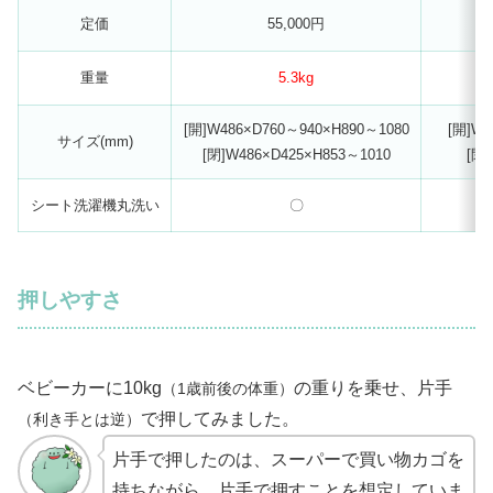
定価
55,000円
重量
5.3kg
[開]W486×D760～940×H890～1080
[開]W4
サイズ(mm)
[閉]W486×D425×H853～1010
[閉]
シート洗濯機丸洗い
〇
押しやすさ
ベビーカーに10kg
の重りを乗せ、片手
（1歳前後の体重）
で押してみました。
（利き手とは逆）
片手で押したのは、スーパーで買い物カゴを
持ちながら、片手で押すことを想定していま