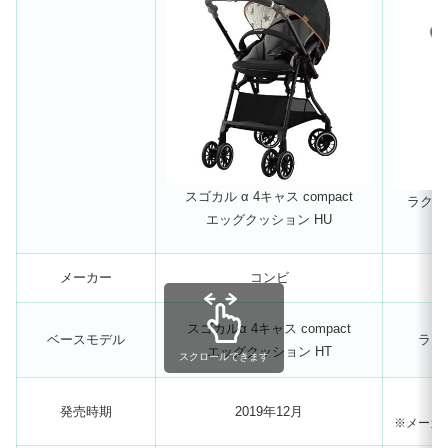
スゴカル α 4キャス compact
ラクー
エッグクッション HU
メーカー
コンビ
スゴカルα 4キャス compact
ベースモデル
ラク
エッグクッション HT
スクロールできます
発売時期
2019年12月
※メーカー