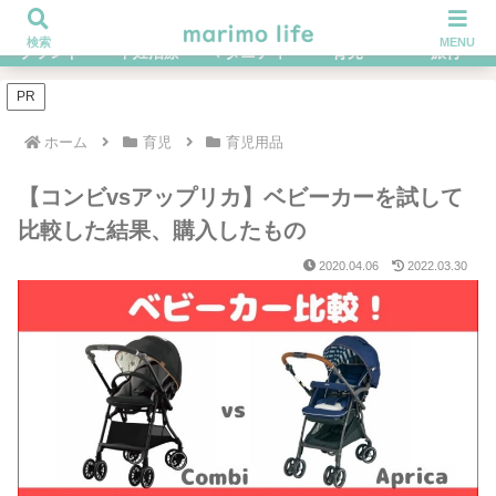
不妊治療を経てハイブラ好きになったOLの体験談ブログ
検索
MENU
ブランド
不妊治療
マタニティ
育児
旅行
PR
ホーム
育児
育児用品
【コンビvsアップリカ】ベビーカーを試して
比較した結果、購入したもの
2020.04.06
2022.03.30