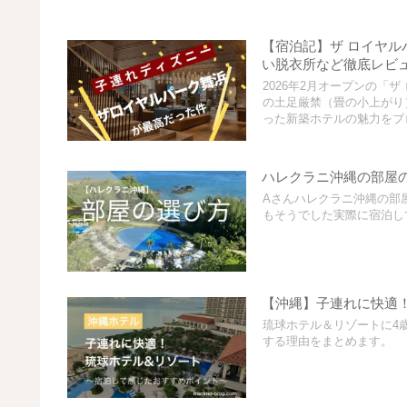
【宿泊記】ザ ロイヤル
い脱衣所など徹底レビ
2026年2月オープンの「
の土足厳禁（畳の小上がり
った新築ホテルの魅力をブ
ハレクラニ沖縄の部屋
Aさんハレクラニ沖縄の部
もそうでした実際に宿泊して
【沖縄】子連れに快適
琉球ホテル＆リゾートに4
する理由をまとめます。