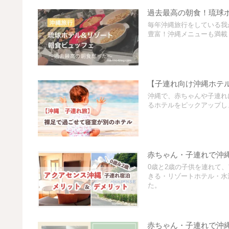
過去最高の朝食！琉球
毎年沖縄旅行をしている我
豊富！沖縄メニューも満載
【子連れ向け沖縄ホテ
沖縄で、赤ちゃんや子連れ
るホテルをピックアップし
赤ちゃん・子連れで沖
0歳と2歳の子供を連れて
きる・リゾートホテル・水
た。
赤ちゃん・子連れで沖