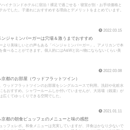
マハイナコンドホテルに宿泊！裸足で過ごせる・寝室が別・お手頃価格と
テルでした。子連れにおすすめする理由とデメリットをまとめています。
2022.03.15
ベンジャミンバーガーは穴場＆激うまでおすすめ
ーより美味しいとの声もある「ベンジャミンバーガー」。アメリカンで本
を食べることができます。個人的にはA&Wと比べ物にならないくらい美
2022.03.08
ル京都のお部屋（ウッドフラットツイン）
。ウッドフラットツインのお部屋をシングルユースで利用。洗顔や化粧水
にもおすすめ。シャワールームしか付いていませんが、大浴場（銭湯）が
は広くてゆっくりできる空間でした。
2021.01.11
ル京都の朝食ビュッフェのメニューと味の感想
ュッフェレポ。和食メニューは充実していますが、洋食はかなり少ないで