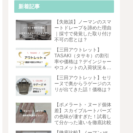
新着記事
【失敗談】ノーマンのスマ
ートドレープを諦めた理由
｜採寸で発覚した取り付け
不可の窓とは？
【三田アウトレット】
TASAKI（タサキ）の割引
率や価格は？デインジャー
やコメットの入荷状況＆お
得度を徹底解説！
【三田アウトレット】セリ
ーヌで奥からラゲージのス
リが出てきた話！価格は？
【ポメラート・ヌード個体
差】スカイブルートパーズ
の色味が凄すぎた！試着し
て分かった違いを徹底比較
【徹底比較】ノーマン vs