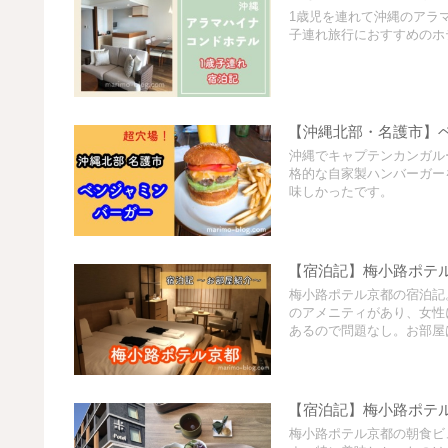
1歳児を連れて沖縄のアラ
子連れ旅行におすすめのホ
【沖縄北部・名護市】
沖縄でキャプテンカンガル
格的な自家製ハンバーガー
味しかったです。
【宿泊記】梅小路ポテ
梅小路ポテル京都の宿泊記
のアメニティがあり、女性
あるので問題なし。お部屋
【宿泊記】梅小路ポテ
梅小路ポテル京都の朝食ビ