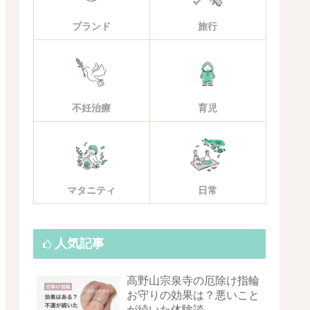
ブランド
旅行
不妊治療
育児
マタニティ
日常
人気記事
高野山宗泉寺の厄除け指輪
お守りの効果は？悪いこと
が続いた体験談