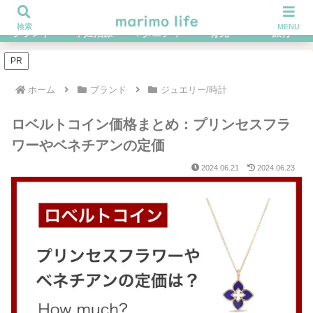
不妊治療を経てハイブラ好きになったOLの体験談ブログ
検索
MENU
ブランド
不妊治療
マタニティ
育児
旅行
PR
ホーム
ブランド
ジュエリー/時計
ロベルトコイン価格まとめ：プリンセスフラ
ワーやベネチアンの定価
2024.06.21
2024.06.23