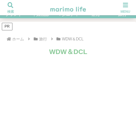
不妊治療を経てハイブラ好きになったOLの体験談ブログ
検索
MENU
ブランド
不妊治療
マタニティ
育児
旅行
PR
ホーム
旅行
WDW＆DCL
WDW＆DCL