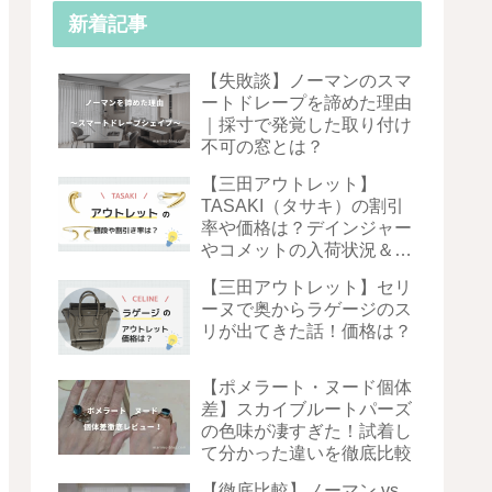
新着記事
【失敗談】ノーマンのスマ
ートドレープを諦めた理由
｜採寸で発覚した取り付け
不可の窓とは？
【三田アウトレット】
TASAKI（タサキ）の割引
率や価格は？デインジャー
やコメットの入荷状況＆お
得度を徹底解説！
【三田アウトレット】セリ
ーヌで奥からラゲージのス
リが出てきた話！価格は？
【ポメラート・ヌード個体
差】スカイブルートパーズ
の色味が凄すぎた！試着し
て分かった違いを徹底比較
【徹底比較】ノーマン vs