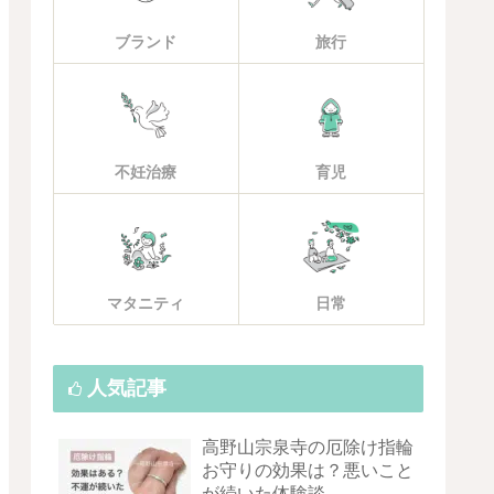
ブランド
旅行
不妊治療
育児
マタニティ
日常
人気記事
高野山宗泉寺の厄除け指輪
お守りの効果は？悪いこと
が続いた体験談