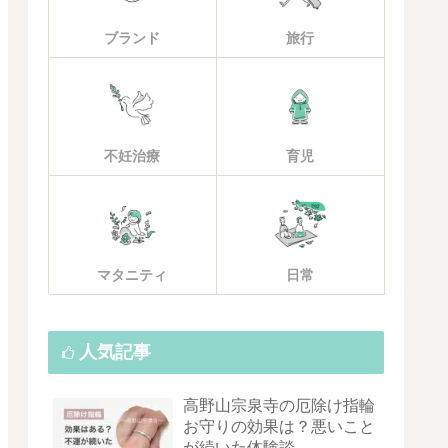
ブランド
旅行
不妊治療
育児
マタニティ
日常
人気記事
高野山宗泉寺の厄除け指輪
お守りの効果は？悪いこと
が続いた体験談