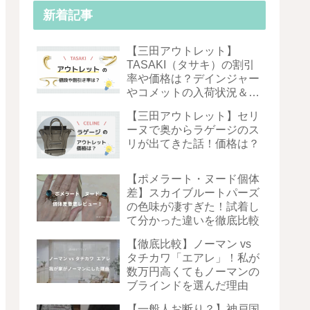
新着記事
【三田アウトレット】
TASAKI（タサキ）の割引
率や価格は？デインジャー
やコメットの入荷状況＆お
得度を徹底解説！
【三田アウトレット】セリ
ーヌで奥からラゲージのス
リが出てきた話！価格は？
【ポメラート・ヌード個体
差】スカイブルートパーズ
の色味が凄すぎた！試着し
て分かった違いを徹底比較
【徹底比較】ノーマン vs
タチカワ「エアレ」！私が
数万円高くてもノーマンの
ブラインドを選んだ理由
【一般人お断り？】神戸国