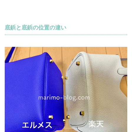
底鋲と底鋲の位置の違い