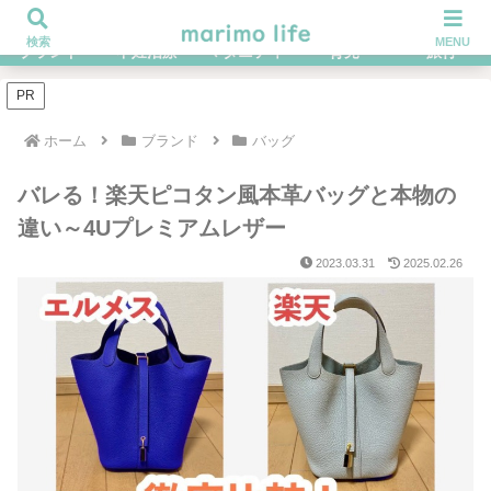
不妊治療を経てハイブラ好きになったOLの体験談ブログ
検索
MENU
ブランド
不妊治療
マタニティ
育児
旅行
PR
ホーム
ブランド
バッグ
バレる！楽天ピコタン風本革バッグと本物の
違い～4Uプレミアムレザー
2023.03.31
2025.02.26