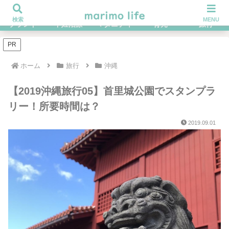
不妊治療を経てハイブラ好きになったOLの体験談ブログ
検索
MENU
ブランド
不妊治療
マタニティ
育児
旅行
PR
ホーム
旅行
沖縄
【2019沖縄旅行05】首里城公園でスタンプラ
リー！所要時間は？
2019.09.01