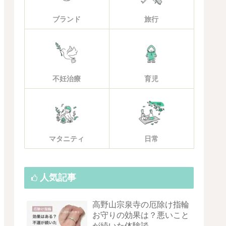
ブランド
旅行
不妊治療
育児
マタニティ
日常
人気記事
高野山宗泉寺の厄除け指輪
お守りの効果は？悪いこと
が続いた体験談