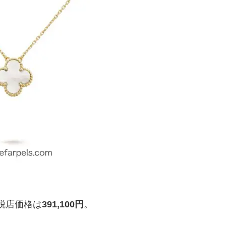
税店価格は
391,100円
。