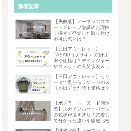
新着記事
【失敗談】ノーマンのスマ
ートドレープを諦めた理由
｜採寸で発覚した取り付け
不可の窓とは？
【三田アウトレット】
TASAKI（タサキ）の割引
率や価格は？デインジャー
やコメットの入荷状況＆お
得度を徹底解説！
【三田アウトレット】セリ
ーヌで奥からラゲージのス
リが出てきた話！価格は？
【ポメラート・ヌード個体
差】スカイブルートパーズ
の色味が凄すぎた！試着し
て分かった違いを徹底比較
【徹底比較】ノーマン vs