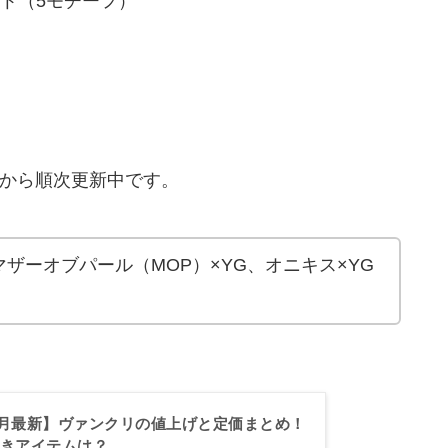
ト（5モチーフ）
のから順次更新中です。
ザーオブパール（MOP）×YG、オニキス×YG
年4月最新】ヴァンクリの値上げと定価まとめ！
きアイテムは？