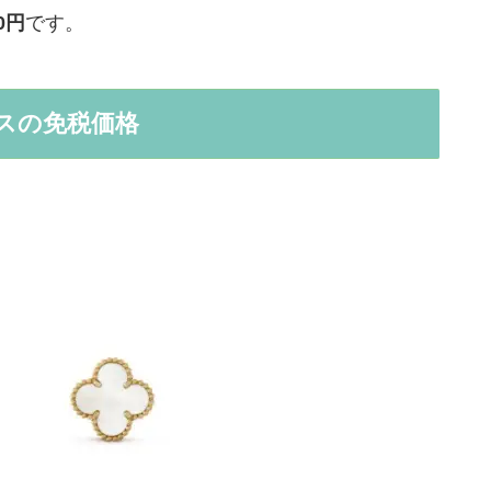
00円
です。
スの免税価格