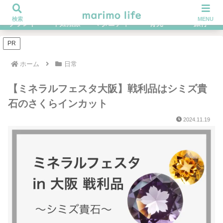
不妊治療を経てハイブラ好きになったOLの体験談ブログ
検索
MENU
ブランド
不妊治療
マタニティ
育児
旅行
PR
ホーム
日常
【ミネラルフェスタ大阪】戦利品はシミズ貴
石のさくらインカット
2024.11.19