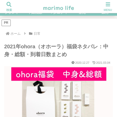
不妊治療を経てハイブラ好きになったOLの体験談ブログ
検索
MENU
ブランド
不妊治療
マタニティ
育児
旅行
PR
ホーム
日常
2021年ohora（オホーラ）福袋ネタバレ：中
身・総額・到着日数まとめ
2020.12.27
2021.03.04