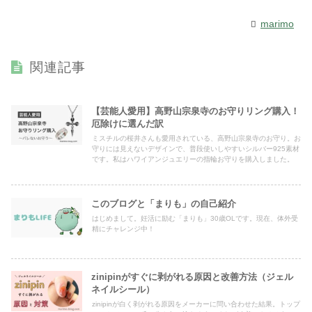
marimo
関連記事
【芸能人愛用】高野山宗泉寺のお守りリング購入！
厄除けに選んだ訳
ミスチルの桜井さんも愛用されている、高野山宗泉寺のお守り。お
守りには見えないデザインで、普段使いしやすいシルバー925素材
です。私はハワイアンジュエリーの指輪お守りを購入しました。
このブログと「まりも」の自己紹介
はじめまして。妊活に励む「まりも」30歳OLです。現在、体外受
精にチャレンジ中！
zinipinがすぐに剥がれる原因と改善方法（ジェル
ネイルシール）
zinipinが白く剥がれる原因をメーカーに問い合わせた結果。トップ