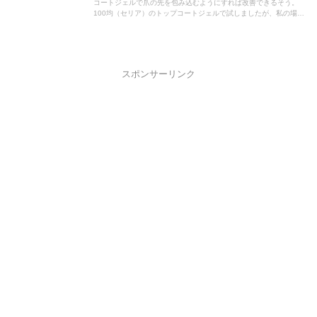
コートジェルで爪の先を包み込むようにすれば改善できるそう。
100均（セリア）のトップコートジェルで試しましたが、私の場合
は改善しませんでした。爪が長い人なら改善できるかも。
スポンサーリンク