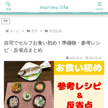
不妊治療を経てハイブラ好きになったOLの体験談ブログ
検索
MENU
ブランド
不妊治療
マタニティ
育児
旅行
PR
ホーム
育児
育児記録
自宅でセルフお食い初め！準備物・参考レシ
ピ・反省点まとめ
2020.06.10
2022.03.30