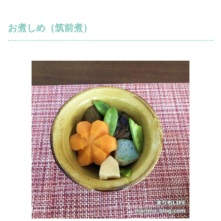
お煮しめ（筑前煮）