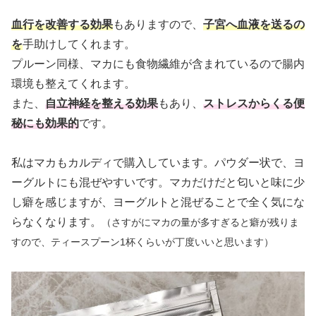
血行を改善する効果
もありますので、
子宮へ血液を送るの
を
手助けしてくれます。
プルーン同様、マカにも食物繊維が含まれているので腸内
環境も整えてくれます。
また、
自立神経を整える効果
もあり、
ストレスからくる便
秘にも効果的
です。
私はマカもカルディで購入しています。パウダー状で、ヨ
ーグルトにも混ぜやすいです。マカだけだと匂いと味に少
し癖を感じますが、ヨーグルトと混ぜることで全く気にな
らなくなります。
（さすがにマカの量が多すぎると癖が残りま
すので、ティースプーン1杯くらいが丁度いいと思います）