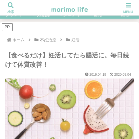
不妊治療を経てハイブラ好きになったOLの体験談ブログ
検索
MENU
ブランド
不妊治療
マタニティ
育児
旅行
PR
ホーム
不妊治療
妊活
【食べるだけ】妊活してたら腸活に。毎日続
けて体質改善！
2019.04.18
2020.09.04