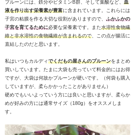
プルーンには、鉄分やビタミンB群、そして葉酸など、
血
液を作り出す栄養素が豊富
に含まれています。これらには
子宮の粘膜を作る大切な役割がありますので、
ふかふかの
子宮を育てるために
必要な栄養素です。また
水溶性食物繊
維と非水溶性の食物繊維が含まれるので
、この点が腸活に
直結したのだと思います。
私はいつもカルディ
でくだもの屋さんのプルーン
をまとめ
買いしています。たまに大袋も売っていて料金的にはお得
ですが、大袋は何故かプルーンが硬いです。（何袋も購入
していますが、柔らかかったことがありません）
硬めでもいいよっていう方には良いと思いますが、柔らか
めが好みの方には通常サイズ（180g）をオススメしま
す。