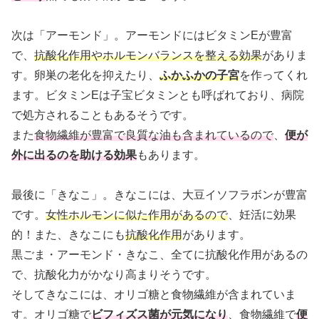
次は「アーモンド」。アーモンドにはビタミンEが豊富
で、
抗酸化作用やホルモンバランスを整える効果
がありま
す。卵巣の老化を抑えたり、
ふかふかの子宮
を作ってくれ
ます。ビタミンEは子宝ビタミンとも呼ばれており、病院
で処方されることもあるそうです。
また
食物繊維が豊富で良質な油も含まれているので
、
便が
外に出るのを助ける効果
もあります。
最後に「きなこ」。きなこには、大豆イソフラボンが豊富
です。
女性ホルモンに似た作用があるので
、妊活に効果
的！また、きなこにも
抗酸化作用
があります。
黒ごま・アーモンド・きなこ、全てに抗酸化作用があるの
で、抗酸化力がかなり高まりそうです。
そしてきなこには、オリゴ糖と食物繊維が含まれていま
す。オリゴ糖で
ビフィズス菌が元気になり
、食物繊維で
便