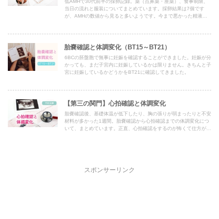
低AMHで30代前半の採卵記録。薬（点鼻薬・座薬）、食事制限、
当日の流れと服装についてまとめています。採卵結果は7個です
が、AMHの数値から見ると多いようです。今まで悪かった精液検
査もはじめて基準値越えでした。
胎嚢確認と体調変化（BT15～BT21）
6BCの胚盤胞で無事に妊娠を確認することができました。妊娠が分
かっても、まだ子宮内に妊娠しているかは限りません。きちんと子
宮に妊娠しているかどうかをBT21に確認してきました。
【第三の関門】心拍確認と体調変化
胎嚢確認後、基礎体温が低下したり、胸の張りが弱まったりと不安
材料が多かった1週間。胎嚢確認から心拍確認までの体調変化につ
いて、まとめています。正直、心拍確認をするのが怖くて仕方があ
りませんでした。
スポンサーリンク