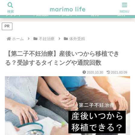
不妊治療を経てハイブラ好きになったOLの体験談ブログ
検索
MENU
ブランド
不妊治療
マタニティ
育児
旅行
PR
ホーム
不妊治療
体外受精
【第二子不妊治療】産後いつから移植でき
る？受診するタイミングや通院回数
2020.10.30
2021.03.09