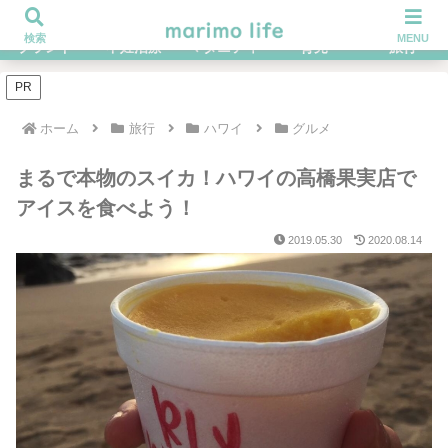
不妊治療を経てハイブラ好きになったOLの体験談ブログ
検索
MENU
ブランド
不妊治療
マタニティ
育児
旅行
PR
ホーム
旅行
ハワイ
グルメ
まるで本物のスイカ！ハワイの高橋果実店で
アイスを食べよう！
2019.05.30
2020.08.14